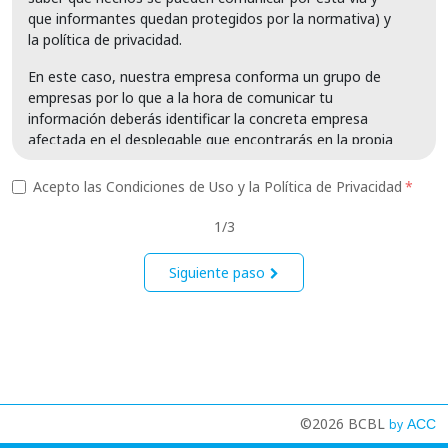
que informantes quedan protegidos por la normativa) y
la política de privacidad.
En este caso, nuestra empresa conforma un grupo de
empresas por lo que a la hora de comunicar tu
información deberás identificar la concreta empresa
afectada en el desplegable que encontrarás en la propia
herramienta, las presentes condiciones de uso son
aplicables a todo el grupo.
Acepto las Condiciones de Uso y la Política de Privacidad
1.- Qué informaciones puedes aportar por este
1/3
canal?:
Siguiente paso
Determinadas infracciones normativas o
informaciones en el marco de la lucha contra con
la corrupción que marca el anexo de la Directiva
(UE) 2019/1937, de 23 de octubre de 2019, en
materia de:
Contratación pública y adjudicación de concesiones
Servicios, productos y mercados financieros
©2026 BCBL
(productos bancarios, de crédito, de inversión, de
by
ACC
seguro y reaseguro, de pensiones personales o de